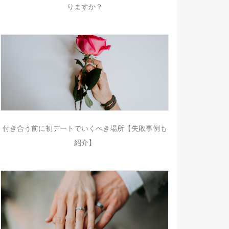
りますか？
付き合う前に初デートでいくべき場所【失敗事例も
紹介】