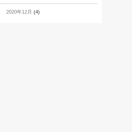
2020年12月
(4)