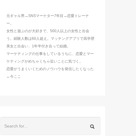
元ギャル男→SNSマーケター7年目→恋愛トレーナ
ー。
女性と遊ぶのが大好きで、500人以上の女性と出会
う。経験人数は60人超え。マッチングアプリで高学歴
美女と出会い、1年半付き合って結婚。
マーケティングの仕事をしているうちに、恋愛とマー
ケティングがめちゃくちゃ近いことに気づく。
恋愛がうまくいくためのノウハウを発信したくなった
←今ここ