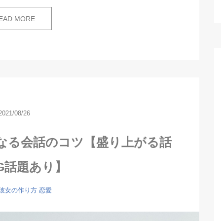
EAD MORE
2021/08/26
なる会話のコツ【盛り上がる話
G話題あり】
彼女の作り方
恋愛