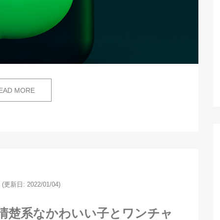
EAD MORE
(更新日: 2022/01/04)
清楚系なかわいい子とワンチャ