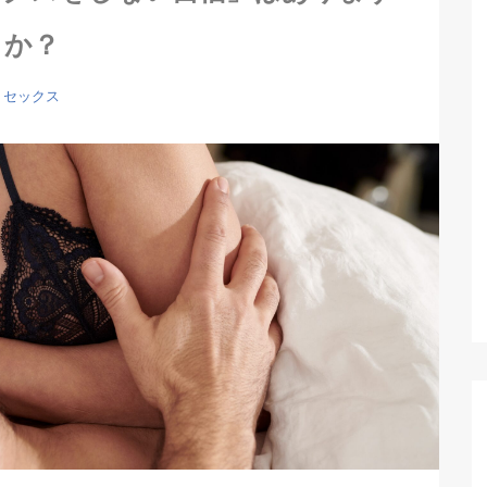
か？
セックス