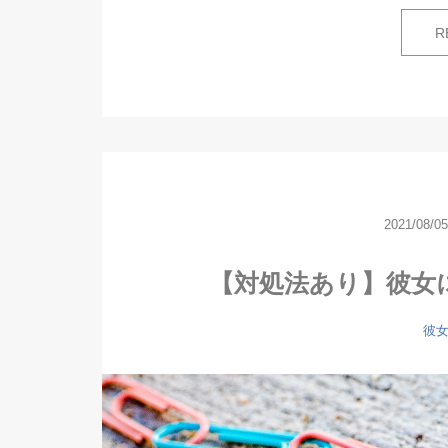
R
2021/08/05
【対処法あり】彼女
彼