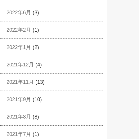
2022年6月
(3)
2022年2月
(1)
2022年1月
(2)
2021年12月
(4)
2021年11月
(13)
2021年9月
(10)
2021年8月
(8)
2021年7月
(1)