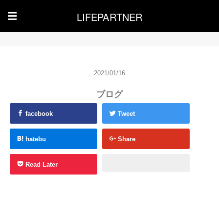
LIFEPARTNER
☰
2021/01/16
ブログ
facebook
Tweet
hatebu
Share
Read Later