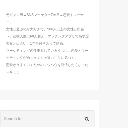
元ギャル男→SNSマーケター7年目→恋愛トレーナ
ー。
女性と遊ぶのが大好きで、500人以上の女性と出会
う。経験人数は60人超え。マッチングアプリで高学歴
美女と出会い、1年半付き合って結婚。
マーケティングの仕事をしているうちに、恋愛とマー
ケティングがめちゃくちゃ近いことに気づく。
恋愛がうまくいくためのノウハウを発信したくなった
←今ここ