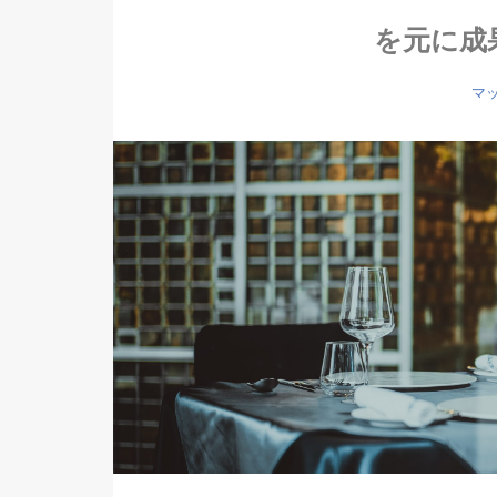
を元に成
マ