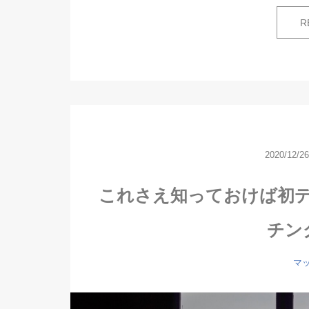
R
2020/12/26
これさえ知っておけば初
チン
マ